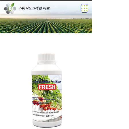
(주)나노그래핀 비료